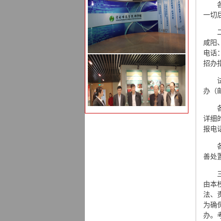
一切
咸阳
电话
招办
办（邮
详细
报电
善处
由本
法、
为确
办。