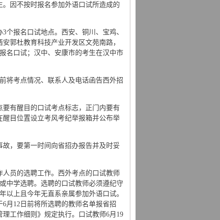
生。因不按时报名参加外语口试所造成的
办3个报名口试地点。西安、铜川、宝鸡、
西安郭杜教育科技产业开发区文苑南路，
地点报名口试；汉中、安康市的考生在汉中市
日前将考点情况、联系人及电话函告西外招
点要有醒目的口试考点标志，正门内要有
在醒目位置设立考风考纪举报箱并公布举
事故，要第一时间向省招办报告并及时妥
作人员的选聘工作。西外考点的口试教师
校或中学选聘。选聘的口试教师必须遵纪守
3年以上且今年无直系亲属参加外语口试。
6月12日前将所选聘的教师名单报省招
管理工作细则》规定执行。口试教师6月19