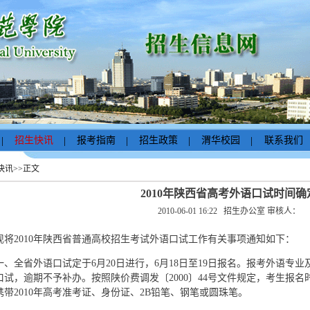
。
|
招生快讯
|
报考指南
|
招生政策
|
渭华校园
|
联系我们
快讯
>>
正文
2010年陕西省高考外语口试时间确
2010-06-01 16:22
招生办公室
审核人：
现将2010年陕西省普通高校招生考试外语口试工作有关事项通知如下：
一、全省外语口试定于6月20日进行，6月18日至19日报名。报考外语专
口试，逾期不予补办。按照陕价费调发〔2000〕44号文件规定，考生报名
携带2010年高考准考证、身份证、2B铅笔、钢笔或圆珠笔。