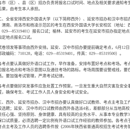
各市（区）、县（区）招办负责将报名口试时间、地点及相关要求通知考
后果，由考生本人承担。
二、全省安排西安外国语大学（以下简称西外）、延安市招办和汉中市招
、渭南、商洛市和杨凌示范区的考生在西安外国语大学长安校区（地址：
：029—85319401）报名口试；榆林、延安市的考生在延安市招办指定
指定地点报名口试。
试卷领发等事项由西外安排。延安、汉中市招办要提前确定考点，6月12
政编码：710128，电话：029—85319401，传真：029—85319500）。
各考点要认真做好外语口试工作，早作准备，安排布置好考点和考场。考
的报名地点和考场示意图以及通往考场的路标。考场周围要设警戒线，要
话。要加强考试管理，严肃考试纪律。
各考点要做好突发事件应急处置工作预案，一旦发生重大自然灾害及安全
置，确保考生、考试工作人员人身安全和考试安全。
三、西外、延安市招办、汉中市招办要认真做好口试教师、考点主考及工
校选聘；延安、汉中市的口试教师由西外各选派4名，差额部分从当地高
责任心强、坚持原则、身体健康、具有较高的业务水平、从事本专业教学
保口试质量，必须选聘一定比例有外语口试工作经验的教师参加。各考点于
考点主考及工作人员的选聘条件按《2006年陕西省普通高校招生考试考务