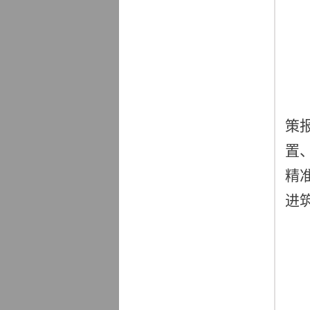
策
置
精
进